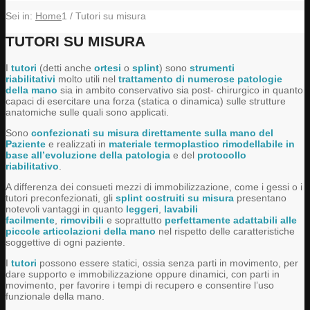
Sei in:
Home
1
/
Tutori su misura
TUTORI SU MISURA
I
tutori
(detti anche
ortesi
o
splint
) sono
strumenti
riabilitativi
molto utili nel
trattamento di numerose patologie
della mano
sia in ambito conservativo sia post- chirurgico in quanto
capaci di esercitare una forza (statica o dinamica) sulle strutture
anatomiche sulle quali sono applicati.
Sono
confezionati su misura direttamente sulla mano del
Paziente
e realizzati in
materiale termoplastico rimodellabile in
base all’evoluzione della patologia
e del
protocollo
riabilitativo
.
A differenza dei consueti mezzi di immobilizzazione, come i gessi o i
tutori preconfezionati, gli
splint costruiti su misura
presentano
notevoli vantaggi in quanto
leggeri
,
lavabili
facilmente
,
rimovibili
e soprattutto
perfettamente adattabili alle
piccole articolazioni della mano
nel rispetto delle caratteristiche
soggettive di ogni paziente.
I
tutori
possono essere statici, ossia senza parti in movimento, per
dare supporto e immobilizzazione oppure dinamici, con parti in
movimento, per favorire i tempi di recupero e consentire l’uso
funzionale della mano.