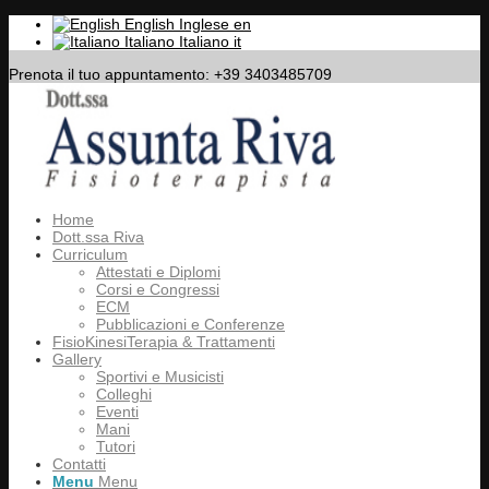
English
Inglese
en
Italiano
Italiano
it
Prenota il tuo appuntamento: +39 3403485709
Home
Dott.ssa Riva
Curriculum
Attestati e Diplomi
Corsi e Congressi
ECM
Pubblicazioni e Conferenze
FisioKinesiTerapia & Trattamenti
Gallery
Sportivi e Musicisti
Colleghi
Eventi
Mani
Tutori
Contatti
Menu
Menu