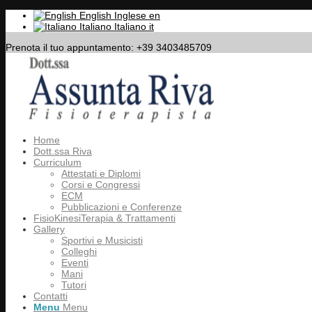
English
Inglese
en
Italiano
Italiano
it
Prenota il tuo appuntamento: +39 3403485709
Home
Dott.ssa Riva
Curriculum
Attestati e Diplomi
Corsi e Congressi
ECM
Pubblicazioni e Conferenze
FisioKinesiTerapia & Trattamenti
Gallery
Sportivi e Musicisti
Colleghi
Eventi
Mani
Tutori
Contatti
Menu
Menu