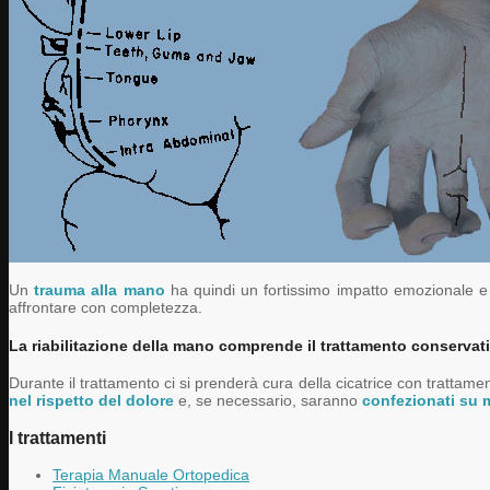
Un
trauma alla mano
ha quindi un fortissimo impatto emozionale 
affrontare con completezza.
La riabilitazione della mano comprende il trattamento conservati
Durante il trattamento ci si prenderà cura della cicatrice con trattame
nel rispetto del dolore
e, se necessario, saranno
confezionati su m
I trattamenti
Terapia Manuale Ortopedica