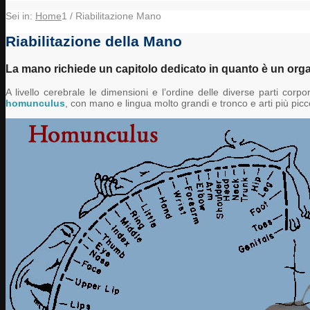
Sei in:
Home
1
/
Riabilitazione Mano
Riabilitazione della Mano
La mano richiede un capitolo dedicato in quanto è un orga
A livello cerebrale le dimensioni e l’ordine delle diverse parti co
homunculus
, con mano e lingua molto grandi e tronco e arti più picco