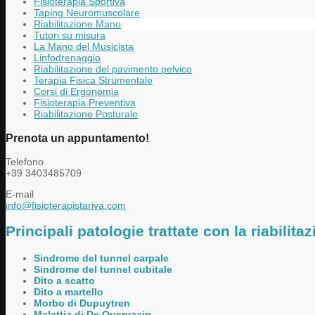
Fisioterapia Sportiva
Taping Neuromuscolare
Riabilitazione Mano
Tutori su misura
La Mano del Musicista
Linfodrenaggio
Riabilitazione del pavimento pelvico
Terapia Fisica Strumentale
Corsi di Ergonomia
Fisioterapia Preventiva
Riabilitazione Posturale
Prenota un appuntamento!
Telefono
+39 3403485709
E-mail
info@fisioterapistariva.com
Principali patologie trattate con la riabilit
Sindrome del tunnel carpale
Sindrome del tunnel cubitale
Dito a scatto
Dito a martello
Morbo di Dupuytren
Malattia di De Quervaain