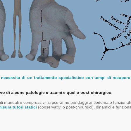
e
necessita di un trattamento specialistico con tempi di recupero
vo di alcune patologie e traumi e quello post-chirurgico.
nti manuali e compressivi, si useranno bendaggi antiedema e funzionali, m
isura tutori statici
(conservativi o post-chirurgici), dinamici e funziona