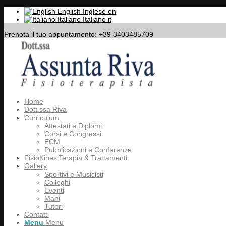
English
Inglese
en
Italiano
Italiano
it
Prenota il tuo appuntamento: +39 3403485709
Home
Dott.ssa Riva
Curriculum
Attestati e Diplomi
Corsi e Congressi
ECM
Pubblicazioni e Conferenze
FisioKinesiTerapia & Trattamenti
Gallery
Sportivi e Musicisti
Colleghi
Eventi
Mani
Tutori
Contatti
Menu
Menu