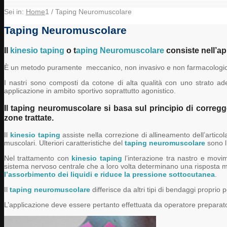
Sei in:
Home
1
/
Taping Neuromuscolare
Taping Neuromuscolare
Il
kinesio taping
o t
aping Neuromuscolare
consiste nell’app
È un metodo puramente meccanico, non invasivo e non farmacologi
I nastri sono composti da cotone di alta qualità con uno strato adesi
applicazione in ambito sportivo soprattutto agonistico.
Il taping neuromuscolare si basa sul principio di corregg
zone trattate.
Il
kinesio taping
assiste nella correzione di allineamento dell’articola
muscolari. Ulteriori caratteristiche del
taping neuromuscolare
sono l
Nel trattamento con
kinesio taping
l’interazione tra nastro e movime
sistema nervoso centrale che a loro volta determinano una risposta mus
l’assorbimento dei liquidi e riduce la pressione sottocutanea
.
Il
taping neuromuscolare
differisce da altri tipi di bendaggi proprio
L’applicazione deve essere pertanto effettuata da operatore preparato