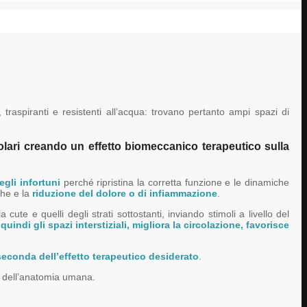
 traspiranti e resistenti all’acqua: trovano pertanto ampi spazi di
olari creando un effetto biomeccanico terapeutico sulla
gli infortuni
perché ripristina la corretta funzione e le dinamiche
che e la
riduzione del dolore o di infiammazione
.
te e quelli degli strati sottostanti, inviando stimoli a livello del
uindi gli spazi interstiziali, migliora la circolazione, favorisce
 seconda dell’effetto terapeutico desiderato
.
a dell’anatomia umana.