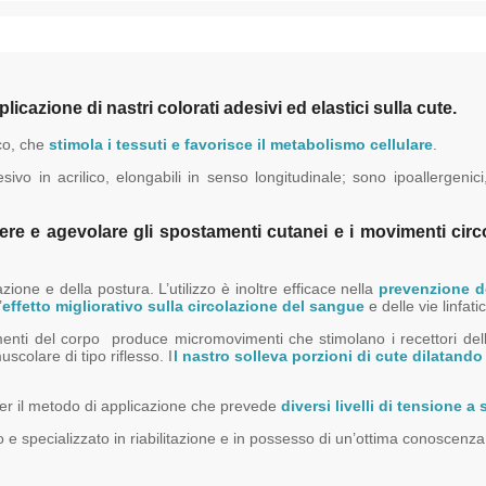
licazione di nastri colorati adesivi ed elastici sulla cute.
co, che
stimola i tessuti e favorisce il metabolismo cellulare
.
vo in acrilico, elongabili in senso longitudinale; sono ipoallergenici,
ere e agevolare gli spostamenti cutanei e i movimenti circ
zione e della postura. L’utilizzo è inoltre efficace nella
prevenzione de
’
effetto migliorativo sulla circolazione del sangue
e delle vie linfati
nti del corpo produce micromovimenti che stimolano i recettori della cu
colare di tipo riflesso. I
l nastro solleva porzioni di cute dilatando q
 per il metodo di applicazione che prevede
diversi livelli di tensione a
 e specializzato in riabilitazione e in possesso di un’ottima conoscenz