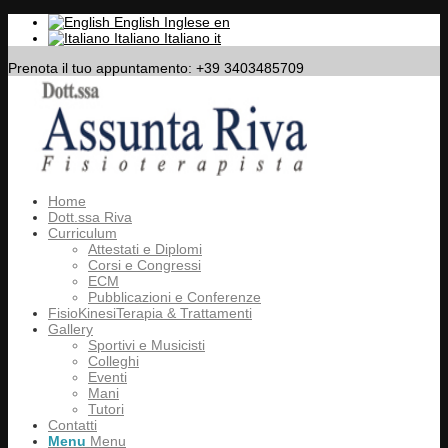
English
Inglese
en
Italiano
Italiano
it
Prenota il tuo appuntamento: +39 3403485709
Home
Dott.ssa Riva
Curriculum
Attestati e Diplomi
Corsi e Congressi
ECM
Pubblicazioni e Conferenze
FisioKinesiTerapia & Trattamenti
Gallery
Sportivi e Musicisti
Colleghi
Eventi
Mani
Tutori
Contatti
Menu
Menu