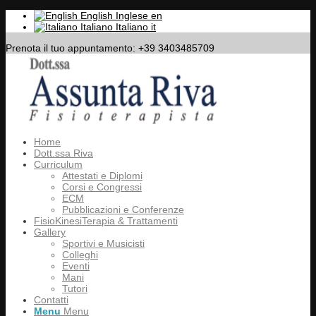
English
Inglese
en
Italiano
Italiano
it
Prenota il tuo appuntamento: +39 3403485709
Home
Dott.ssa Riva
Curriculum
Attestati e Diplomi
Corsi e Congressi
ECM
Pubblicazioni e Conferenze
FisioKinesiTerapia & Trattamenti
Gallery
Sportivi e Musicisti
Colleghi
Eventi
Mani
Tutori
Contatti
Menu
Menu