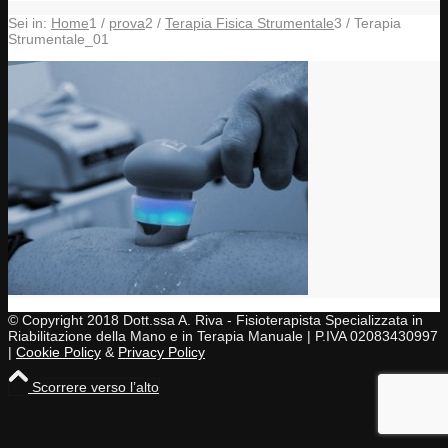
Sei in:
Home
1
/
prova
2
/
Terapia Fisica Strumentale
3
/
Terapia
Strumentale_01
© Copyright 2018 Dott.ssa A. Riva - Fisioterapista Specializzata in
Riabilitazione della Mano e in Terapia Manuale | P.IVA 02083430997
|
Cookie Policy
&
Privacy Policy
Scorrere verso l’alto