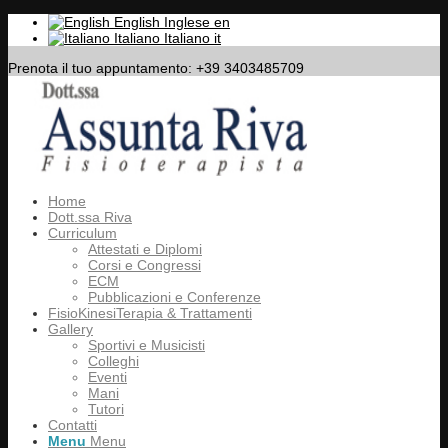
English
Inglese
en
Italiano
Italiano
it
Prenota il tuo appuntamento: +39 3403485709
Home
Dott.ssa Riva
Curriculum
Attestati e Diplomi
Corsi e Congressi
ECM
Pubblicazioni e Conferenze
FisioKinesiTerapia & Trattamenti
Gallery
Sportivi e Musicisti
Colleghi
Eventi
Mani
Tutori
Contatti
Menu
Menu