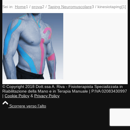
Sei in:
Home
1
/
prova
2
/
Taping Neuromuscolare
3
/
kinesiotaping[1]
© Copyright 2018 Dott.ssa A. Riva - Fisioterapista Specializzata in
Riabilitazione della Mano e in Terapia Manuale | P.IVA 02083430997
|
Cookie Policy
&
Privacy Policy
Scorrere verso l’alto