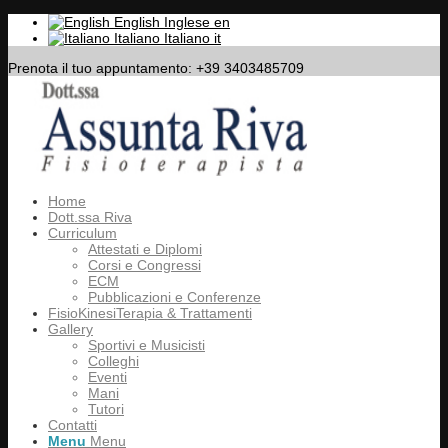
English
Inglese
en
Italiano
Italiano
it
Prenota il tuo appuntamento: +39 3403485709
Home
Dott.ssa Riva
Curriculum
Attestati e Diplomi
Corsi e Congressi
ECM
Pubblicazioni e Conferenze
FisioKinesiTerapia & Trattamenti
Gallery
Sportivi e Musicisti
Colleghi
Eventi
Mani
Tutori
Contatti
Menu
Menu