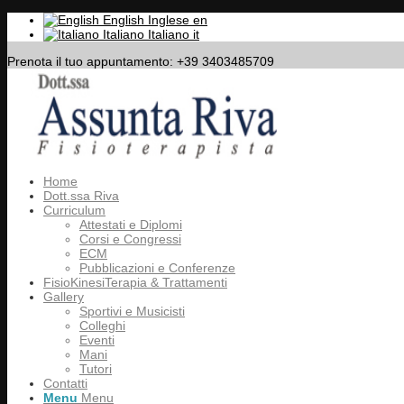
English
Inglese
en
Italiano
Italiano
it
Prenota il tuo appuntamento: +39 3403485709
Home
Dott.ssa Riva
Curriculum
Attestati e Diplomi
Corsi e Congressi
ECM
Pubblicazioni e Conferenze
FisioKinesiTerapia & Trattamenti
Gallery
Sportivi e Musicisti
Colleghi
Eventi
Mani
Tutori
Contatti
Menu
Menu