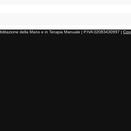
iabilitazione della Mano e in Terapia Manuale | P.IVA 02083430997 |
Cook