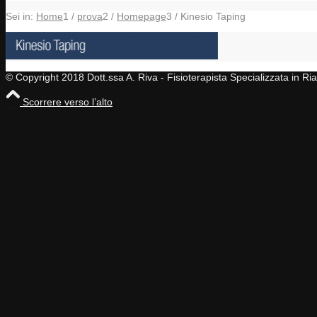
Sei in:
Home
1
/
prova
2
/
Homepage
3
/
Kinesio Taping
© Copyright 2018 Dott.ssa A. Riva - Fisioterapista Specializzata in R
Scorrere verso l’alto