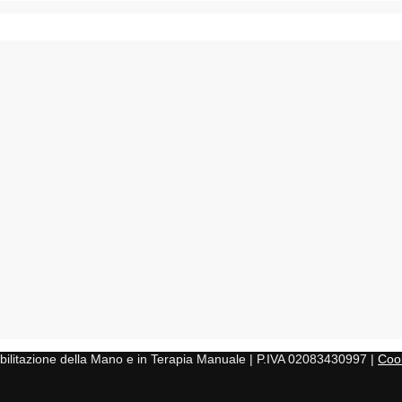
iabilitazione della Mano e in Terapia Manuale | P.IVA 02083430997 |
Cook