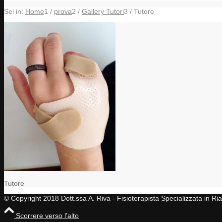
Sei in:
Home
1
/
prova
2
/
Gallery Tutori
3
/
Tutore
Tutore
© Copyright 2018 Dott.ssa A. Riva - Fisioterapista Specializzata in R
Scorrere verso l’alto