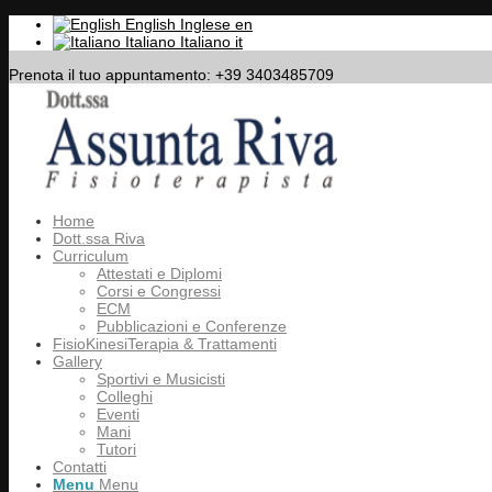
English
Inglese
en
Italiano
Italiano
it
Prenota il tuo appuntamento: +39 3403485709
Home
Dott.ssa Riva
Curriculum
Attestati e Diplomi
Corsi e Congressi
ECM
Pubblicazioni e Conferenze
FisioKinesiTerapia & Trattamenti
Gallery
Sportivi e Musicisti
Colleghi
Eventi
Mani
Tutori
Contatti
Menu
Menu