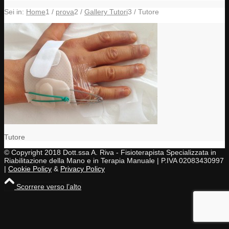
Sei in:
Home
1
/
prova
2
/
Gallery Tutori
3
/
Tutore
Tutore
© Copyright 2018 Dott.ssa A. Riva - Fisioterapista Specializzata in
Riabilitazione della Mano e in Terapia Manuale | P.IVA 02083430997
|
Cookie Policy
&
Privacy Policy
Scorrere verso l’alto