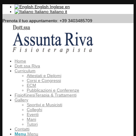
English
Inglese
en
Italiano
Italiano
it
Prenota il tuo appuntamento: +39 3403485709
Home
Dott.ssa Riva
Curriculum
Attestati e Diplomi
Corsi e Congressi
ECM
Pubblicazioni e Conferenze
FisioKinesiTerapia & Trattamenti
Gallery
Sportivi e Musicisti
Colleghi
Eventi
Mani
Tutori
Contatti
Menu
Menu