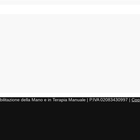
iabilitazione della Mano e in Terapia Manuale | P.IVA 02083430997 |
Cook