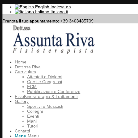
English
Inglese
en
Italiano
Italiano
it
Prenota il tuo appuntamento: +39 3403485709
Home
Dott.ssa Riva
Curriculum
Attestati e Diplomi
Corsi e Congressi
ECM
Pubblicazioni e Conferenze
FisioKinesiTerapia & Trattamenti
Gallery
Sportivi e Musicisti
Colleghi
Eventi
Mani
Tutori
Contatti
Menu
Menu