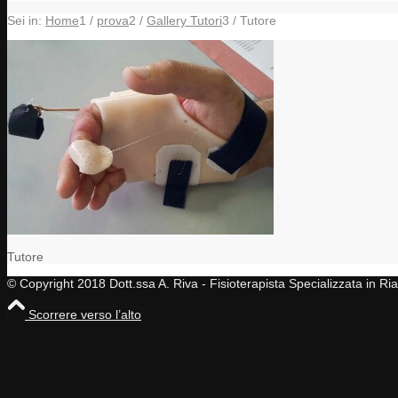
Sei in:
Home
1
/
prova
2
/
Gallery Tutori
3
/
Tutore
Tutore
© Copyright 2018 Dott.ssa A. Riva - Fisioterapista Specializzata in R
Scorrere verso l’alto