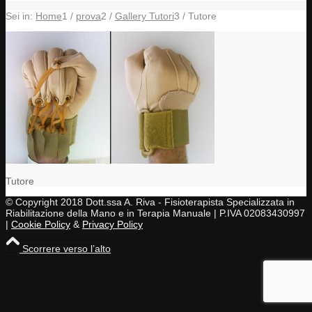
Sei in:
Home
1
/
prova
2
/
Gallery Tutori
3
/
Tutore
Tutore
© Copyright 2018 Dott.ssa A. Riva - Fisioterapista Specializzata in
Riabilitazione della Mano e in Terapia Manuale | P.IVA 02083430997
|
Cookie Policy
&
Privacy Policy
Scorrere verso l’alto