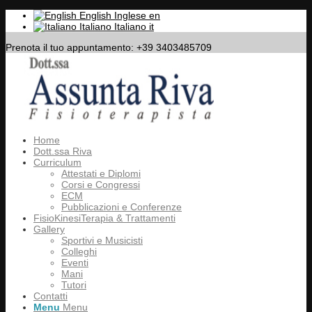
English
Inglese
en
Italiano
Italiano
it
Prenota il tuo appuntamento: +39 3403485709
Home
Dott.ssa Riva
Curriculum
Attestati e Diplomi
Corsi e Congressi
ECM
Pubblicazioni e Conferenze
FisioKinesiTerapia & Trattamenti
Gallery
Sportivi e Musicisti
Colleghi
Eventi
Mani
Tutori
Contatti
Menu
Menu