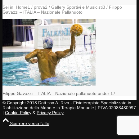
Sei in:
Home
1
/
prova
2
/
Gallery Sportivi e Musicisti
3
/
Filippo
Gavazzi – ITALIA – Nazionale Pallanuoto
Filippo Gavazzi – ITALIA – Nazionale pallanuoto under 17
© Copyright 2018 Dott.ssa A. Riva - Fisioterapista Specializzata in
Riabilitazione della Mano e in Terapia Manuale | P.IVA 02083430997
|
Cookie Policy
&
Privacy Policy
Scorrere verso l’alto