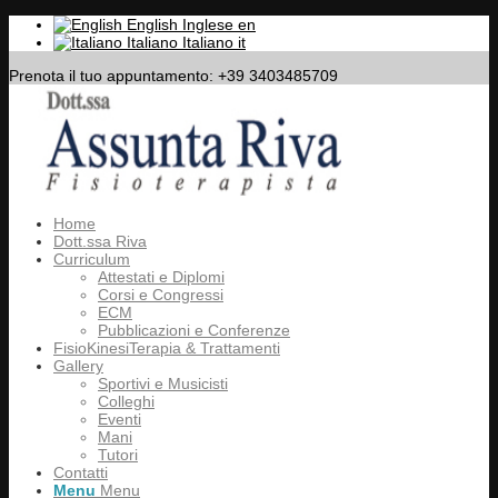
English
Inglese
en
Italiano
Italiano
it
Prenota il tuo appuntamento: +39 3403485709
Home
Dott.ssa Riva
Curriculum
Attestati e Diplomi
Corsi e Congressi
ECM
Pubblicazioni e Conferenze
FisioKinesiTerapia & Trattamenti
Gallery
Sportivi e Musicisti
Colleghi
Eventi
Mani
Tutori
Contatti
Menu
Menu