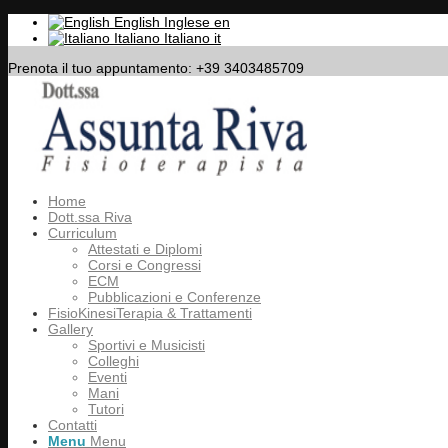
English
Inglese
en
Italiano
Italiano
it
Prenota il tuo appuntamento: +39 3403485709
Home
Dott.ssa Riva
Curriculum
Attestati e Diplomi
Corsi e Congressi
ECM
Pubblicazioni e Conferenze
FisioKinesiTerapia & Trattamenti
Gallery
Sportivi e Musicisti
Colleghi
Eventi
Mani
Tutori
Contatti
Menu
Menu