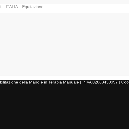
i – ITALIA – Equitazione
iabilitazione della Mano e in Terapia Manuale | P.IVA 02083430997 |
Cook