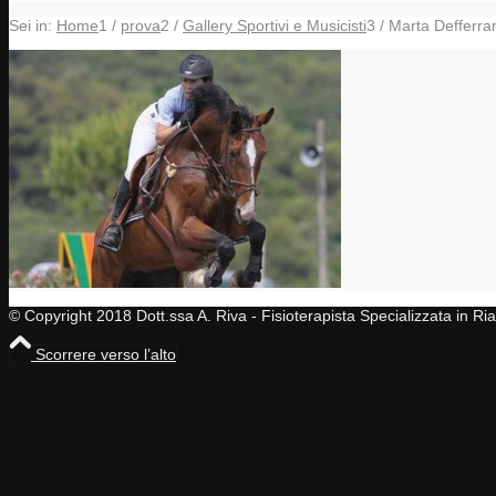
Sei in:
Home
1
/
prova
2
/
Gallery Sportivi e Musicisti
3
/
Marta Defferrar
© Copyright 2018 Dott.ssa A. Riva - Fisioterapista Specializzata in R
Scorrere verso l’alto