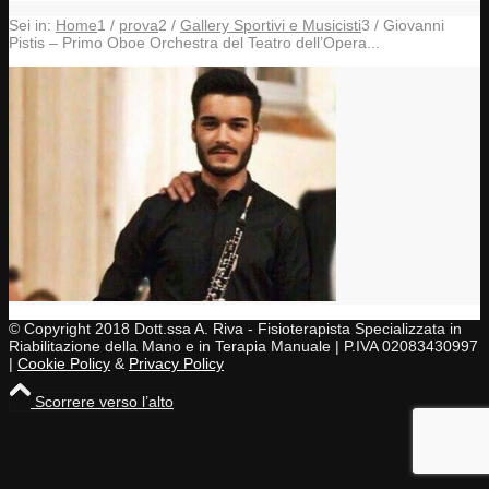
Sei in:
Home
1
/
prova
2
/
Gallery Sportivi e Musicisti
3
/
Giovanni
Pistis – Primo Oboe Orchestra del Teatro dell’Opera...
© Copyright 2018 Dott.ssa A. Riva - Fisioterapista Specializzata in
Riabilitazione della Mano e in Terapia Manuale | P.IVA 02083430997
|
Cookie Policy
&
Privacy Policy
Scorrere verso l’alto