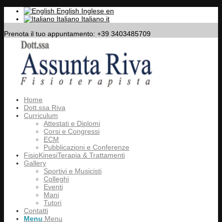
English
Inglese
en
Italiano
Italiano
it
Prenota il tuo appuntamento: +39 3403485709
Home
Dott.ssa Riva
Curriculum
Attestati e Diplomi
Corsi e Congressi
ECM
Pubblicazioni e Conferenze
FisioKinesiTerapia & Trattamenti
Gallery
Sportivi e Musicisti
Colleghi
Eventi
Mani
Tutori
Contatti
Menu
Menu