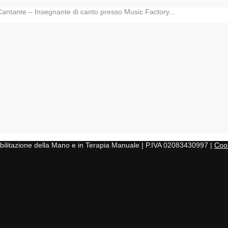
Cantante – Insegnante di canto presso Music Factory...
iabilitazione della Mano e in Terapia Manuale | P.IVA 02083430997 |
Cook