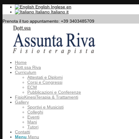
English
Inglese
en
Italiano
Italiano
it
Prenota il tuo appuntamento: +39 3403485709
Home
Dott.ssa Riva
Curriculum
Attestati e Diplomi
Corsi e Congressi
ECM
Pubblicazioni e Conferenze
FisioKinesiTerapia & Trattamenti
Gallery
Sportivi e Musicisti
Colleghi
Eventi
Mani
Tutori
Contatti
Menu
Menu