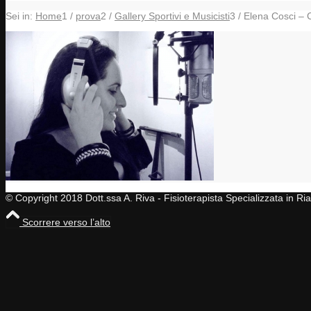
Sei in:
Home
1
/
prova
2
/
Gallery Sportivi e Musicisti
3
/
Elena Cosci – 
© Copyright 2018 Dott.ssa A. Riva - Fisioterapista Specializzata in R
Scorrere verso l’alto