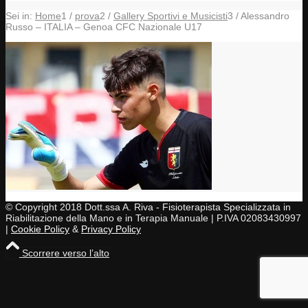
Sei in:
Home
1
/
prova
2
/
Gallery Sportivi e Musicisti
3
/
Alessandro
Russo – ITALIA – Genoa CFC Nazionale U17
© Copyright 2018 Dott.ssa A. Riva - Fisioterapista Specializzata in
Riabilitazione della Mano e in Terapia Manuale | P.IVA 02083430997
|
Cookie Policy
&
Privacy Policy
Scorrere verso l’alto