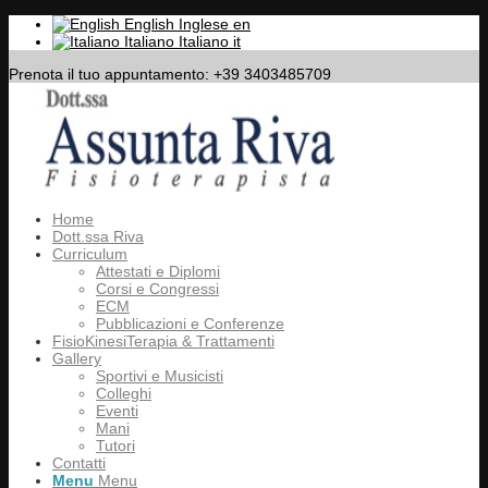
English
Inglese
en
Italiano
Italiano
it
Prenota il tuo appuntamento: +39 3403485709
Home
Dott.ssa Riva
Curriculum
Attestati e Diplomi
Corsi e Congressi
ECM
Pubblicazioni e Conferenze
FisioKinesiTerapia & Trattamenti
Gallery
Sportivi e Musicisti
Colleghi
Eventi
Mani
Tutori
Contatti
Menu
Menu