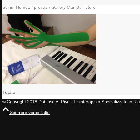
Sei in:
Home
1
/
prova
2
/
Gallery Mani
3
/
Tutore
Tutore
© Copyright 2018 Dott.ssa A. Riva - Fisioterapista Specializzata in R
Scorrere verso l’alto