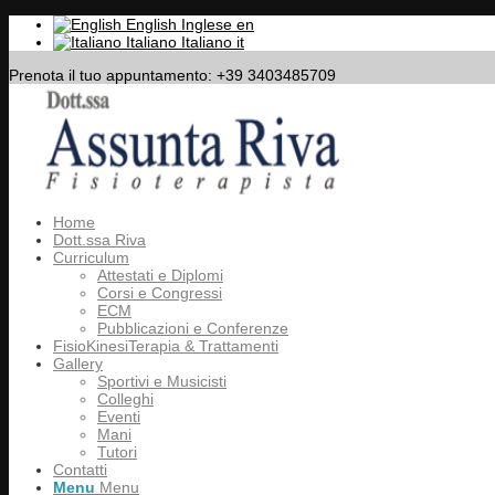
English
Inglese
en
Italiano
Italiano
it
Prenota il tuo appuntamento: +39 3403485709
Home
Dott.ssa Riva
Curriculum
Attestati e Diplomi
Corsi e Congressi
ECM
Pubblicazioni e Conferenze
FisioKinesiTerapia & Trattamenti
Gallery
Sportivi e Musicisti
Colleghi
Eventi
Mani
Tutori
Contatti
Menu
Menu