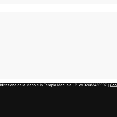
iabilitazione della Mano e in Terapia Manuale | P.IVA 02083430997 |
Cook