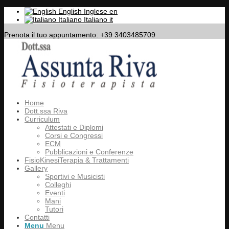
English
Inglese
en
Italiano
Italiano
it
Prenota il tuo appuntamento: +39 3403485709
Home
Dott.ssa Riva
Curriculum
Attestati e Diplomi
Corsi e Congressi
ECM
Pubblicazioni e Conferenze
FisioKinesiTerapia & Trattamenti
Gallery
Sportivi e Musicisti
Colleghi
Eventi
Mani
Tutori
Contatti
Menu
Menu