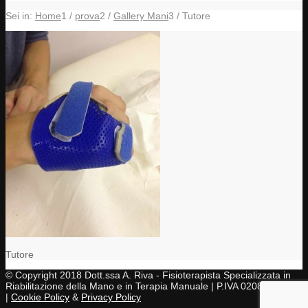
Sei in:
Home
1
/
prova
2
/
Gallery Mani
3
/
Tutore
Tutore
© Copyright 2018 Dott.ssa A. Riva - Fisioterapista Specializzata in
Riabilitazione della Mano e in Terapia Manuale | P.IVA 02083430997
|
Cookie Policy
&
Privacy Policy