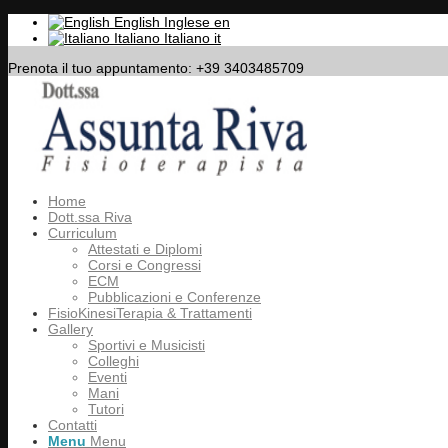
English
Inglese
en
Italiano
Italiano
it
Prenota il tuo appuntamento: +39 3403485709
Home
Dott.ssa Riva
Curriculum
Attestati e Diplomi
Corsi e Congressi
ECM
Pubblicazioni e Conferenze
FisioKinesiTerapia & Trattamenti
Gallery
Sportivi e Musicisti
Colleghi
Eventi
Mani
Tutori
Contatti
Menu
Menu