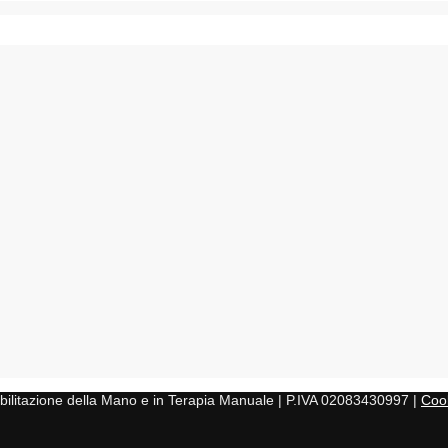
iabilitazione della Mano e in Terapia Manuale | P.IVA 02083430997 |
Cook