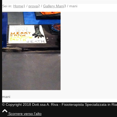
Sei in:
Home
1
/
prova
2
/
Gallery Mani
3
/
mani
mani
© Copyright 2018 Dott.ssa A. Riva - Fisioterapista Specializzata in R
Scorrere verso l’alto