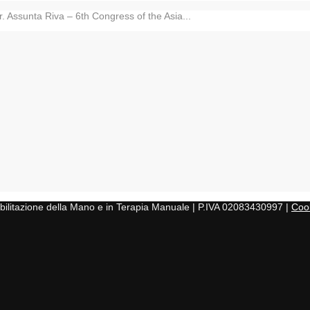
r. Assunta Riva – 6th Congress of the Asia...
iabilitazione della Mano e in Terapia Manuale | P.IVA 02083430997 |
Cook