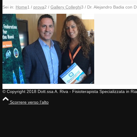
Sei in:
Home
1
/
prova
2
/
Gallery Colleghi
3
/
Dr. Alejandro Badia con D
© Copyright 2018 Dott.ssa A. Riva - Fisioterapista Specializzata in R
Scorrere verso l’alto