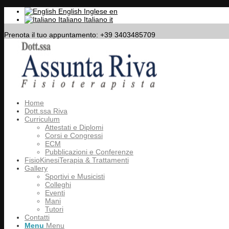
English
Inglese
en
Italiano
Italiano
it
Prenota il tuo appuntamento: +39 3403485709
Home
Dott.ssa Riva
Curriculum
Attestati e Diplomi
Corsi e Congressi
ECM
Pubblicazioni e Conferenze
FisioKinesiTerapia & Trattamenti
Gallery
Sportivi e Musicisti
Colleghi
Eventi
Mani
Tutori
Contatti
Menu
Menu