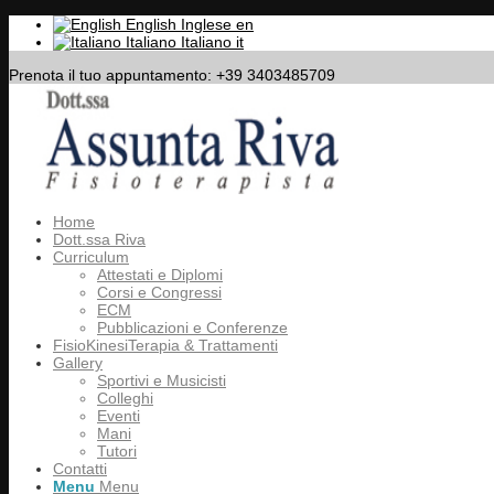
English
Inglese
en
Italiano
Italiano
it
Prenota il tuo appuntamento: +39 3403485709
Home
Dott.ssa Riva
Curriculum
Attestati e Diplomi
Corsi e Congressi
ECM
Pubblicazioni e Conferenze
FisioKinesiTerapia & Trattamenti
Gallery
Sportivi e Musicisti
Colleghi
Eventi
Mani
Tutori
Contatti
Menu
Menu