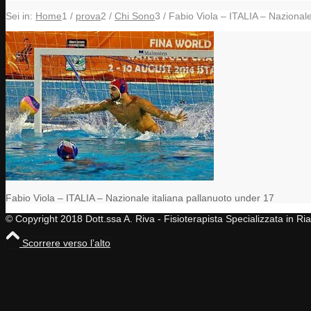
Sei in:
Home
1
/
prova
2
/
Chi Sono
3
/
Fabio Viola – ITALIA – Nazionale
Fabio Viola – ITALIA – Nazionale italiana pallanuoto under 17
© Copyright 2018 Dott.ssa A. Riva - Fisioterapista Specializzata in R
Scorrere verso l’alto