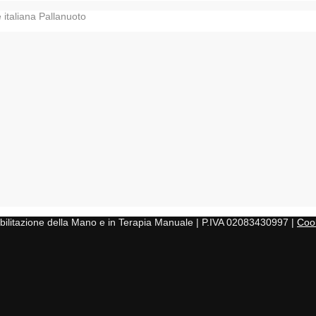
 italiana Pallanuoto
iabilitazione della Mano e in Terapia Manuale | P.IVA 02083430997 |
Cook