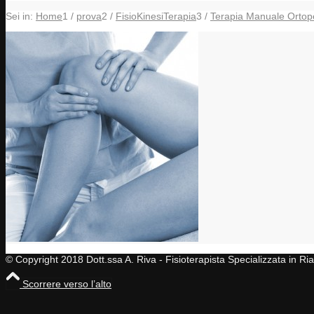
Sei in:
Home
1
/
prova
2
/
FisioKinesiTerapia
3
/
Terapia Manuale Ortop
© Copyright 2018 Dott.ssa A. Riva - Fisioterapista Specializzata in R
Scorrere verso l’alto