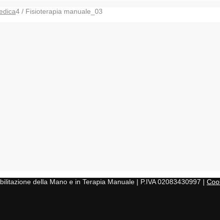
edica
4
/
Fisioterapia manuale_03
iabilitazione della Mano e in Terapia Manuale | P.IVA 02083430997 |
Cook