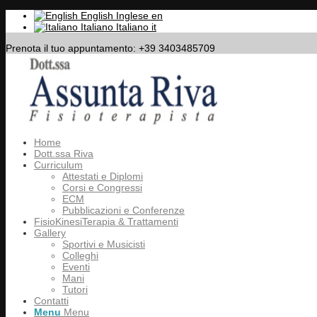
English
Inglese
en
Italiano
Italiano
it
Prenota il tuo appuntamento: +39 3403485709
Home
Dott.ssa Riva
Curriculum
Attestati e Diplomi
Corsi e Congressi
ECM
Pubblicazioni e Conferenze
FisioKinesiTerapia & Trattamenti
Gallery
Sportivi e Musicisti
Colleghi
Eventi
Mani
Tutori
Contatti
Menu
Menu