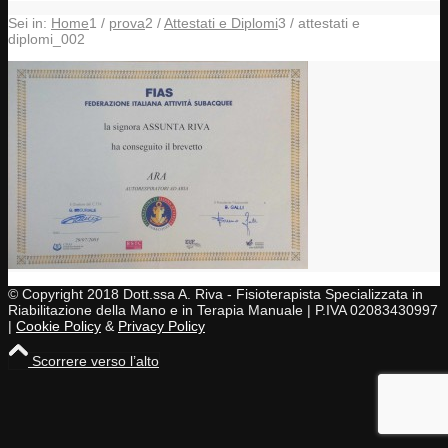
Sei in:
Home
1
/
prova
2
/
Attestati e Diplomi
3
/
attestati e
diplomi_002
© Copyright 2018 Dott.ssa A. Riva - Fisioterapista Specializzata in
Riabilitazione della Mano e in Terapia Manuale | P.IVA 02083430997
|
Cookie Policy
&
Privacy Policy
Scorrere verso l’alto