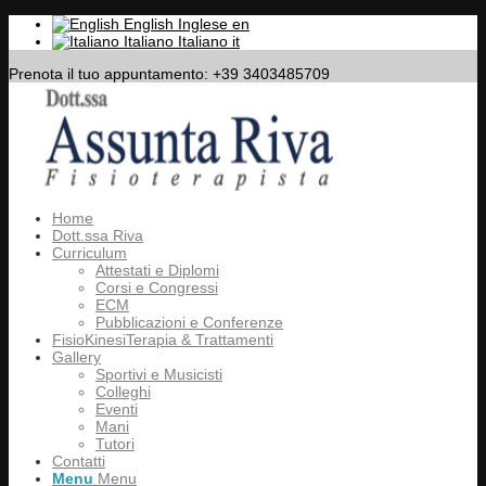
English
Inglese
en
Italiano
Italiano
it
Prenota il tuo appuntamento: +39 3403485709
Home
Dott.ssa Riva
Curriculum
Attestati e Diplomi
Corsi e Congressi
ECM
Pubblicazioni e Conferenze
FisioKinesiTerapia & Trattamenti
Gallery
Sportivi e Musicisti
Colleghi
Eventi
Mani
Tutori
Contatti
Menu
Menu