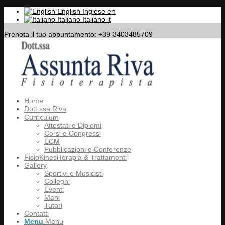
English
Inglese
en
Italiano
Italiano
it
Prenota il tuo appuntamento: +39 3403485709
Home
Dott.ssa Riva
Curriculum
Attestati e Diplomi
Corsi e Congressi
ECM
Pubblicazioni e Conferenze
FisioKinesiTerapia & Trattamenti
Gallery
Sportivi e Musicisti
Colleghi
Eventi
Mani
Tutori
Contatti
Menu
Menu