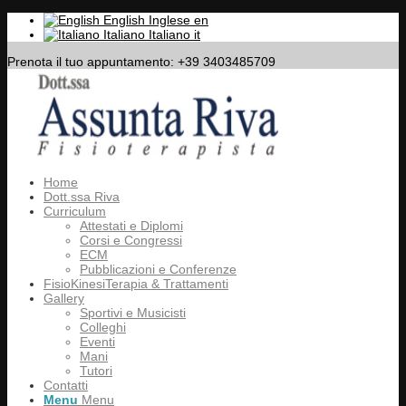
English
Inglese
en
Italiano
Italiano
it
Prenota il tuo appuntamento: +39 3403485709
Home
Dott.ssa Riva
Curriculum
Attestati e Diplomi
Corsi e Congressi
ECM
Pubblicazioni e Conferenze
FisioKinesiTerapia & Trattamenti
Gallery
Sportivi e Musicisti
Colleghi
Eventi
Mani
Tutori
Contatti
Menu
Menu