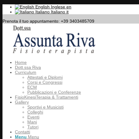
English
Inglese
en
Italiano
Italiano
it
Prenota il tuo appuntamento: +39 3403485709
Home
Dott.ssa Riva
Curriculum
Attestati e Diplomi
Corsi e Congressi
ECM
Pubblicazioni e Conferenze
FisioKinesiTerapia & Trattamenti
Gallery
Sportivi e Musicisti
Colleghi
Eventi
Mani
Tutori
Contatti
Menu
Menu