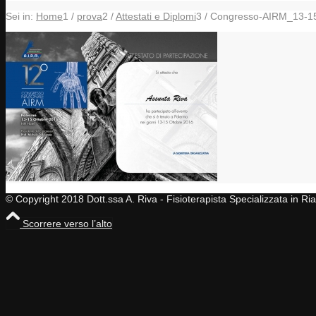
Sei in:
Home
1
/
prova
2
/
Attestati e Diplomi
3
/
Congresso-AIRM_13-15
© Copyright 2018 Dott.ssa A. Riva - Fisioterapista Specializzata in R
Scorrere verso l’alto