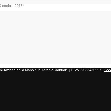
-ottobre-2016r
iabilitazione della Mano e in Terapia Manuale | P.IVA 02083430997 |
Cook