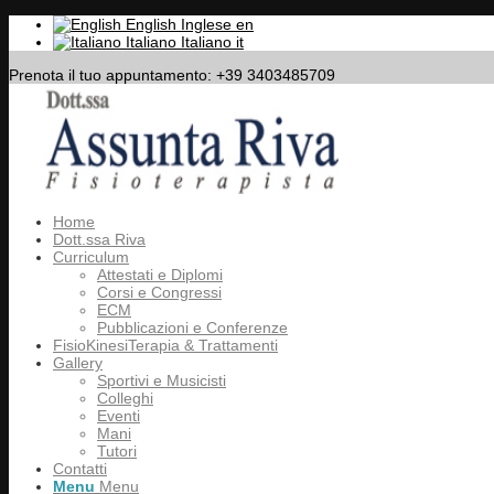
English
Inglese
en
Italiano
Italiano
it
Prenota il tuo appuntamento: +39 3403485709
Home
Dott.ssa Riva
Curriculum
Attestati e Diplomi
Corsi e Congressi
ECM
Pubblicazioni e Conferenze
FisioKinesiTerapia & Trattamenti
Gallery
Sportivi e Musicisti
Colleghi
Eventi
Mani
Tutori
Contatti
Menu
Menu