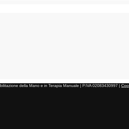
iabilitazione della Mano e in Terapia Manuale | P.IVA 02083430997 |
Cook