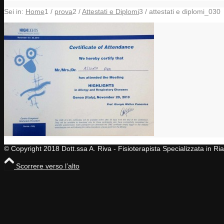
Sei in:
Home
1
/
prova
2
/
Attestati e Diplomi
3
/
attestati e diplomi_030
© Copyright 2018 Dott.ssa A. Riva - Fisioterapista Specializzata in R
Scorrere verso l’alto