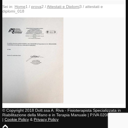
Sei in:
Home
1
/
prova
2
/
Attestati e Diplomi
3
/
attestati e
diplomi_018
© Copyright 2018 Dott.ssa A. Riva - Fisioterapista Specializzata in
Riabilitazione della Mano e in Terapia Manuale | P.IVA 02083430997
|
Cookie Policy
&
Privacy Policy