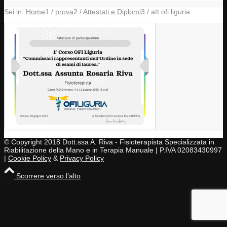
Sei in:
Home
1
/
prova
2
/
Attestati e Diplomi
3
/
att ofi liguria
© Copyright 2018 Dott.ssa A. Riva - Fisioterapista Specializzata in
Riabilitazione della Mano e in Terapia Manuale | P.IVA 02083430997
|
Cookie Policy
&
Privacy Policy
Scorrere verso l’alto