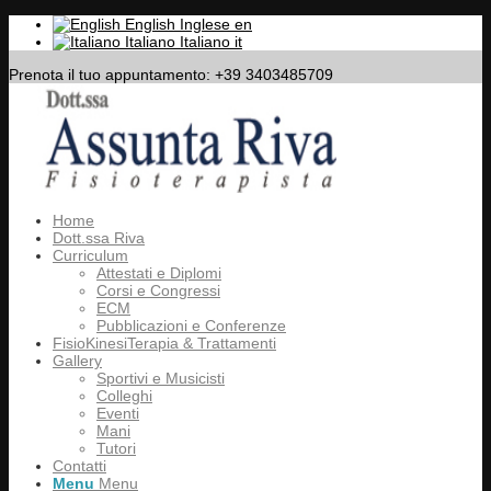
English
Inglese
en
Italiano
Italiano
it
Prenota il tuo appuntamento: +39 3403485709
Home
Dott.ssa Riva
Curriculum
Attestati e Diplomi
Corsi e Congressi
ECM
Pubblicazioni e Conferenze
FisioKinesiTerapia & Trattamenti
Gallery
Sportivi e Musicisti
Colleghi
Eventi
Mani
Tutori
Contatti
Menu
Menu