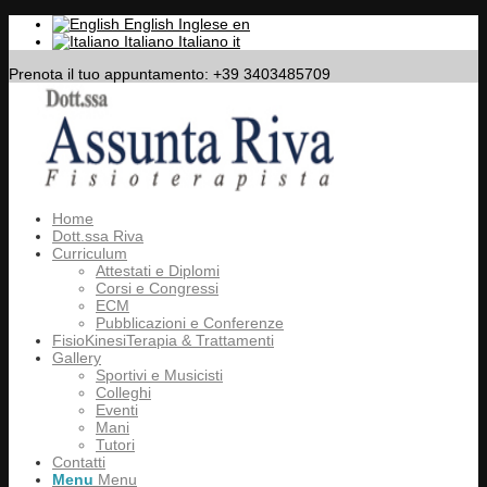
English
Inglese
en
Italiano
Italiano
it
Prenota il tuo appuntamento: +39 3403485709
Home
Dott.ssa Riva
Curriculum
Attestati e Diplomi
Corsi e Congressi
ECM
Pubblicazioni e Conferenze
FisioKinesiTerapia & Trattamenti
Gallery
Sportivi e Musicisti
Colleghi
Eventi
Mani
Tutori
Contatti
Menu
Menu