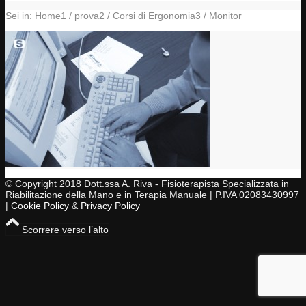
Sei in:
Home
1
/
prova
2
/
Corsi di Ergonomia
3
/
Monitor
© Copyright 2018 Dott.ssa A. Riva - Fisioterapista Specializzata in
Riabilitazione della Mano e in Terapia Manuale | P.IVA 02083430997
|
Cookie Policy
&
Privacy Policy
Scorrere verso l’alto