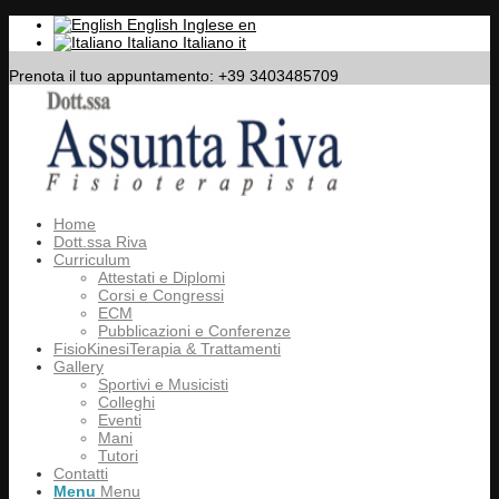
English
Inglese
en
Italiano
Italiano
it
Prenota il tuo appuntamento: +39 3403485709
Home
Dott.ssa Riva
Curriculum
Attestati e Diplomi
Corsi e Congressi
ECM
Pubblicazioni e Conferenze
FisioKinesiTerapia & Trattamenti
Gallery
Sportivi e Musicisti
Colleghi
Eventi
Mani
Tutori
Contatti
Menu
Menu