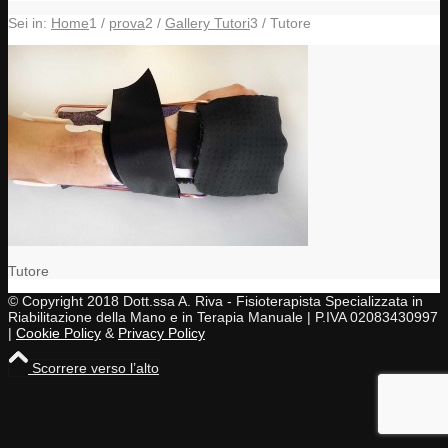
Sei in:
Home
1
/
prova
2
/
Gallery Tutori
3
/
Tutore
Tutore
© Copyright 2018 Dott.ssa A. Riva - Fisioterapista Specializzata in
Riabilitazione della Mano e in Terapia Manuale | P.IVA 02083430997
|
Cookie Policy
&
Privacy Policy
Scorrere verso l’alto