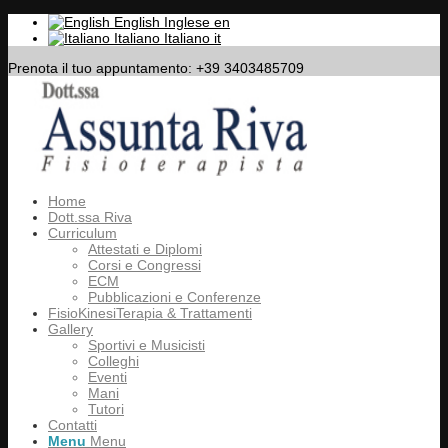
English
Inglese
en
Italiano
Italiano
it
Prenota il tuo appuntamento: +39 3403485709
Home
Dott.ssa Riva
Curriculum
Attestati e Diplomi
Corsi e Congressi
ECM
Pubblicazioni e Conferenze
FisioKinesiTerapia & Trattamenti
Gallery
Sportivi e Musicisti
Colleghi
Eventi
Mani
Tutori
Contatti
Menu
Menu