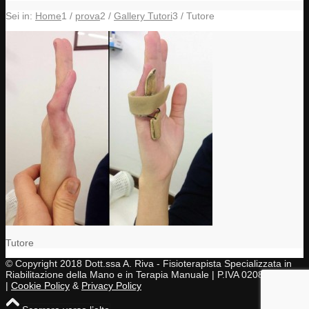
Sei in:
Home
1
/
prova
2
/
Gallery Tutori
3
/
Tutore
Tutore
© Copyright 2018 Dott.ssa A. Riva - Fisioterapista Specializzata in
Riabilitazione della Mano e in Terapia Manuale | P.IVA 02083430997
|
Cookie Policy
&
Privacy Policy