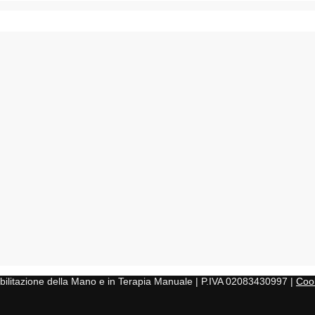
iabilitazione della Mano e in Terapia Manuale | P.IVA 02083430997 |
Cook