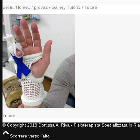
Sei in:
Home
1
/
prova
2
/
Gallery Tutori
3
/
Tutore
Tutore
© Copyright 2018 Dott.ssa A. Riva - Fisioterapista Specializzata in R
Scorrere verso l’alto