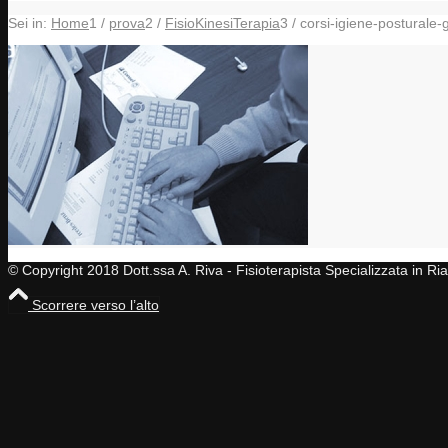
Sei in:
Home
1
/
prova
2
/
FisioKinesiTerapia
3
/
corsi-igiene-posturale
© Copyright 2018 Dott.ssa A. Riva - Fisioterapista Specializzata in R
Scorrere verso l’alto