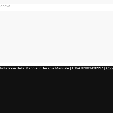
-genova
iabilitazione della Mano e in Terapia Manuale | P.IVA 02083430997 |
Cook