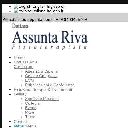
English
Inglese
en
Italiano
Italiano
it
Prenota il tuo appuntamento: +39 3403485709
Home
Dott.ssa Riva
Curriculum
Attestati e Diplomi
Corsi e Congressi
ECM
Pubblicazioni e Conferenze
FisioKinesiTerapia & Trattamenti
Gallery
Sportivi e Musicisti
Colleghi
Eventi
Mani
Tutori
Contatti
Menu
Menu