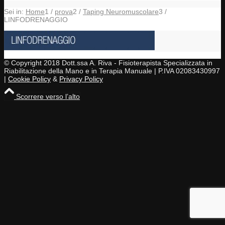
Sei in:
Home
1
/
prova
2
/
Taping Neuromuscolare
3
/
LINFODRENAGGIO
© Copyright 2018 Dott.ssa A. Riva - Fisioterapista Specializzata in
Riabilitazione della Mano e in Terapia Manuale | P.IVA 02083430997
|
Cookie Policy
&
Privacy Policy
Scorrere verso l’alto