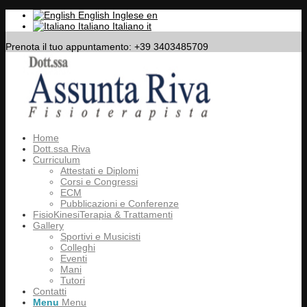
English
Inglese
en
Italiano
Italiano
it
Prenota il tuo appuntamento: +39 3403485709
Home
Dott.ssa Riva
Curriculum
Attestati e Diplomi
Corsi e Congressi
ECM
Pubblicazioni e Conferenze
FisioKinesiTerapia & Trattamenti
Gallery
Sportivi e Musicisti
Colleghi
Eventi
Mani
Tutori
Contatti
Menu
Menu