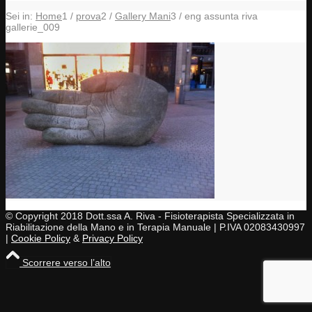
Sei in:
Home
1
/
prova
2
/
Gallery Mani
3
/
eng assunta riva
gallerie_009
© Copyright 2018 Dott.ssa A. Riva - Fisioterapista Specializzata in
Riabilitazione della Mano e in Terapia Manuale | P.IVA 02083430997
|
Cookie Policy
&
Privacy Policy
Scorrere verso l’alto