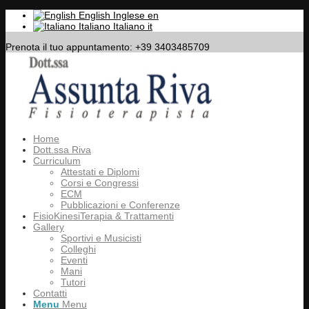
English
Inglese
en
Italiano
Italiano
it
Prenota il tuo appuntamento: +39 3403485709
Home
Dott.ssa Riva
Curriculum
Attestati e Diplomi
Corsi e Congressi
ECM
Pubblicazioni e Conferenze
FisioKinesiTerapia & Trattamenti
Gallery
Sportivi e Musicisti
Colleghi
Eventi
Mani
Tutori
Contatti
Menu
Menu