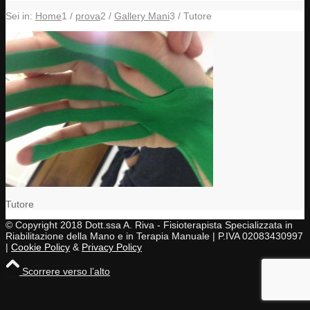
Sei in:
Home
1
/
prova
2
/
Gallery Mani
3
/
Tutore
Tutore
© Copyright 2018 Dott.ssa A. Riva - Fisioterapista Specializzata in
Riabilitazione della Mano e in Terapia Manuale | P.IVA 02083430997
|
Cookie Policy
&
Privacy Policy
Scorrere verso l’alto