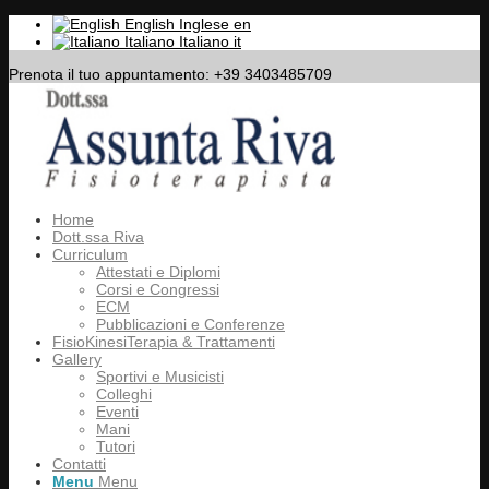
English
Inglese
en
Italiano
Italiano
it
Prenota il tuo appuntamento: +39 3403485709
Home
Dott.ssa Riva
Curriculum
Attestati e Diplomi
Corsi e Congressi
ECM
Pubblicazioni e Conferenze
FisioKinesiTerapia & Trattamenti
Gallery
Sportivi e Musicisti
Colleghi
Eventi
Mani
Tutori
Contatti
Menu
Menu