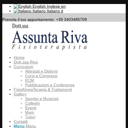
English
Inglese
en
Italiano
Italiano
it
Prenota il tuo appuntamento: +39 3403485709
Home
Dott.ssa Riva
Curriculum
Attestati e Diplomi
Corsi e Congressi
ECM
Pubblicazioni e Conferenze
FisioKinesiTerapia & Trattamenti
Gallery
Sportivi e Musicisti
Colleghi
Eventi
Mani
Tutori
Contatti
Menu
Menu