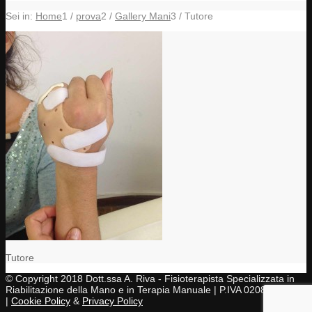
Sei in:
Home
1
/
prova
2
/
Gallery Mani
3
/
Tutore
Tutore
© Copyright 2018 Dott.ssa A. Riva - Fisioterapista Specializzata in
Riabilitazione della Mano e in Terapia Manuale | P.IVA 02083430997
|
Cookie Policy
&
Privacy Policy