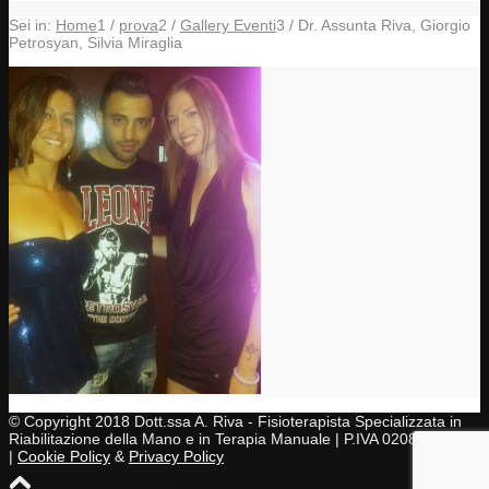
Sei in:
Home
1
/
prova
2
/
Gallery Eventi
3
/
Dr. Assunta Riva, Giorgio
Petrosyan, Silvia Miraglia
© Copyright 2018 Dott.ssa A. Riva - Fisioterapista Specializzata in
Riabilitazione della Mano e in Terapia Manuale | P.IVA 02083430997
|
Cookie Policy
&
Privacy Policy