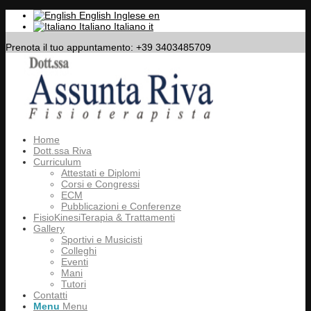
English
Inglese
en
Italiano
Italiano
it
Prenota il tuo appuntamento: +39 3403485709
Home
Dott.ssa Riva
Curriculum
Attestati e Diplomi
Corsi e Congressi
ECM
Pubblicazioni e Conferenze
FisioKinesiTerapia & Trattamenti
Gallery
Sportivi e Musicisti
Colleghi
Eventi
Mani
Tutori
Contatti
Menu
Menu