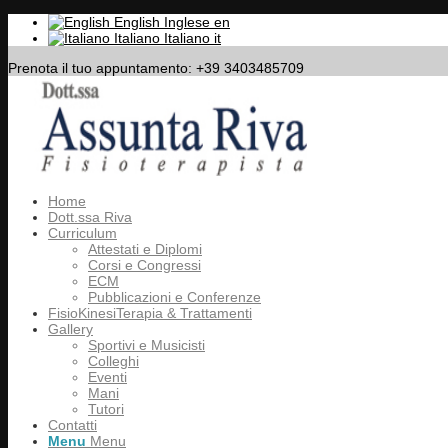
English
Inglese
en
Italiano
Italiano
it
Prenota il tuo appuntamento: +39 3403485709
Home
Dott.ssa Riva
Curriculum
Attestati e Diplomi
Corsi e Congressi
ECM
Pubblicazioni e Conferenze
FisioKinesiTerapia & Trattamenti
Gallery
Sportivi e Musicisti
Colleghi
Eventi
Mani
Tutori
Contatti
Menu
Menu