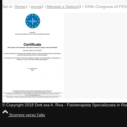
Sei in:
Home
1
/
prova
2
/
Attestati e Diplomi
3
/
XXIth-Congress-of-FE
© Copyright 2018 Dott.ssa A. Riva - Fisioterapista Specializzata in R
Scorrere verso l’alto