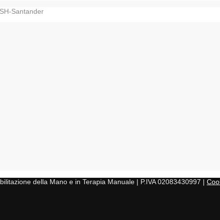
SSH-Santander
iabilitazione della Mano e in Terapia Manuale | P.IVA 02083430997 |
Cook