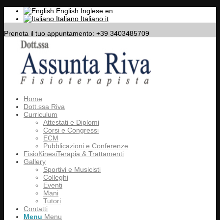
English
Inglese
en
Italiano
Italiano
it
Prenota il tuo appuntamento: +39 3403485709
Home
Dott.ssa Riva
Curriculum
Attestati e Diplomi
Corsi e Congressi
ECM
Pubblicazioni e Conferenze
FisioKinesiTerapia & Trattamenti
Gallery
Sportivi e Musicisti
Colleghi
Eventi
Mani
Tutori
Contatti
Menu
Menu