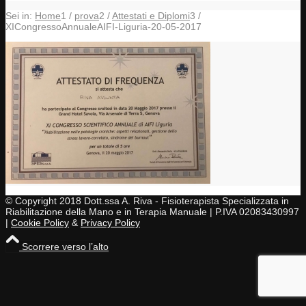
Sei in:
Home
1
/
prova
2
/
Attestati e Diplomi
3
/
XICongressoAnnualeAIFI-Liguria-20-05-2017
© Copyright 2018 Dott.ssa A. Riva - Fisioterapista Specializzata in
Riabilitazione della Mano e in Terapia Manuale | P.IVA 02083430997
|
Cookie Policy
&
Privacy Policy
Scorrere verso l’alto