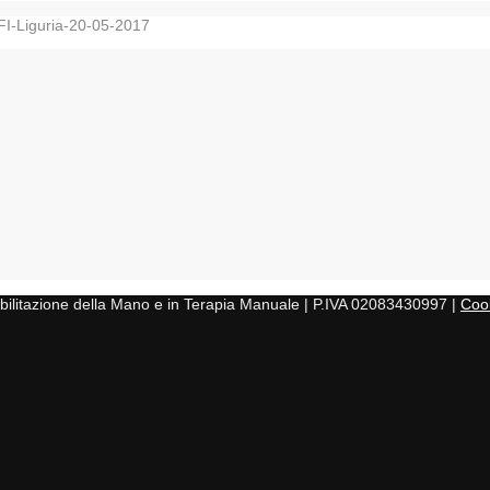
I-Liguria-20-05-2017
iabilitazione della Mano e in Terapia Manuale | P.IVA 02083430997 |
Cook