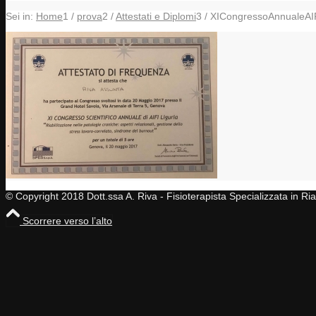
Sei in:
Home
1
/
prova
2
/
Attestati e Diplomi
3
/
XICongressoAnnualeAIF
© Copyright 2018 Dott.ssa A. Riva - Fisioterapista Specializzata in R
Scorrere verso l’alto