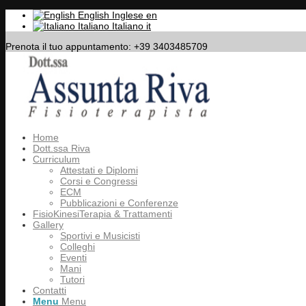
English
Inglese
en
Italiano
Italiano
it
Prenota il tuo appuntamento: +39 3403485709
Home
Dott.ssa Riva
Curriculum
Attestati e Diplomi
Corsi e Congressi
ECM
Pubblicazioni e Conferenze
FisioKinesiTerapia & Trattamenti
Gallery
Sportivi e Musicisti
Colleghi
Eventi
Mani
Tutori
Contatti
Menu
Menu