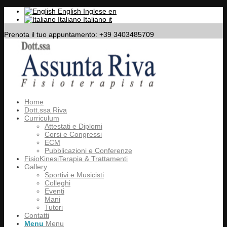
English
Inglese
en
Italiano
Italiano
it
Prenota il tuo appuntamento: +39 3403485709
Home
Dott.ssa Riva
Curriculum
Attestati e Diplomi
Corsi e Congressi
ECM
Pubblicazioni e Conferenze
FisioKinesiTerapia & Trattamenti
Gallery
Sportivi e Musicisti
Colleghi
Eventi
Mani
Tutori
Contatti
Menu
Menu