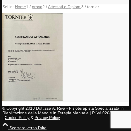
Sei in:
Home
1
/
prova
2
/
Attestati e Diplomi
3
/
tornier
© Copyright 2018 Dott.ssa A. Riva - Fisioterapista Specializzata in
Riabilitazione della Mano e in Terapia Manuale | P.IVA 02083430997
|
Cookie Policy
&
Privacy Policy
Scorrere verso l’alto