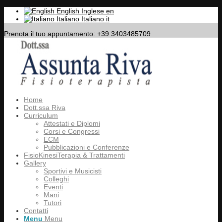
English
Inglese
en
Italiano
Italiano
it
Prenota il tuo appuntamento: +39 3403485709
Home
Dott.ssa Riva
Curriculum
Attestati e Diplomi
Corsi e Congressi
ECM
Pubblicazioni e Conferenze
FisioKinesiTerapia & Trattamenti
Gallery
Sportivi e Musicisti
Colleghi
Eventi
Mani
Tutori
Contatti
Menu
Menu