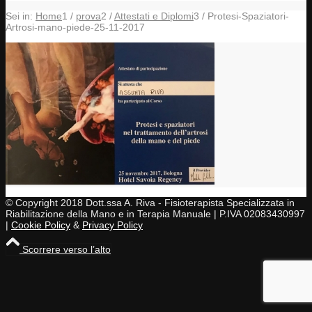
Sei in:
Home
1
/
prova
2
/
Attestati e Diplomi
3
/
Protesi-Spaziatori-
Artrosi-mano-piede-25-11-2017
© Copyright 2018 Dott.ssa A. Riva - Fisioterapista Specializzata in
Riabilitazione della Mano e in Terapia Manuale | P.IVA 02083430997
|
Cookie Policy
&
Privacy Policy
Scorrere verso l’alto