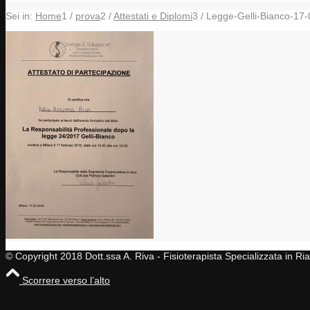
Sei in:
Home
1
/
prova
2
/
Attestati e Diplomi
3
/
Legge-Gelli-Bianco-17
© Copyright 2018 Dott.ssa A. Riva - Fisioterapista Specializzata in R
Scorrere verso l’alto