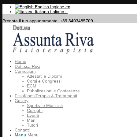
English
Inglese
en
Italiano
Italiano
it
Prenota il tuo appuntamento: +39 3403485709
Home
Dott.ssa Riva
Curriculum
Attestati e Diplomi
Corsi e Congressi
ECM
Pubblicazioni e Conferenze
FisioKinesiTerapia & Trattamenti
Gallery
Sportivi e Musicisti
Colleghi
Eventi
Mani
Tutori
Contatti
Menu
Menu