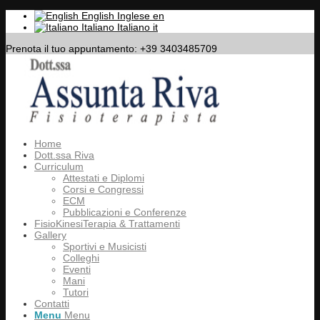
English
Inglese
en
Italiano
Italiano
it
Prenota il tuo appuntamento: +39 3403485709
Home
Dott.ssa Riva
Curriculum
Attestati e Diplomi
Corsi e Congressi
ECM
Pubblicazioni e Conferenze
FisioKinesiTerapia & Trattamenti
Gallery
Sportivi e Musicisti
Colleghi
Eventi
Mani
Tutori
Contatti
Menu
Menu