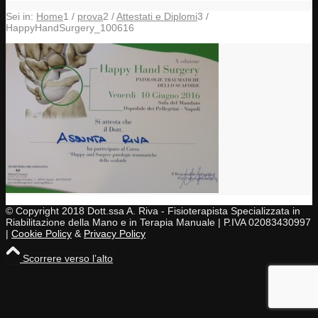
Sei in:
Home
1
/
prova
2
/
Attestati e Diplomi
3
/
HappyHandSurgery_100616
© Copyright 2018 Dott.ssa A. Riva - Fisioterapista Specializzata in
Riabilitazione della Mano e in Terapia Manuale | P.IVA 02083430997
|
Cookie Policy
&
Privacy Policy
Scorrere verso l’alto