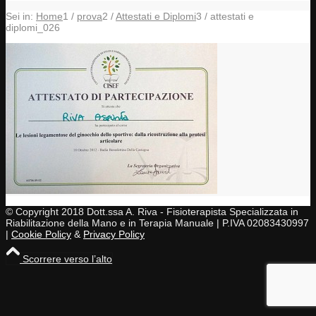
Sei in:
Home
1
/
prova
2
/
Attestati e Diplomi
3
/
attestati e
diplomi_026
© Copyright 2018 Dott.ssa A. Riva - Fisioterapista Specializzata in
Riabilitazione della Mano e in Terapia Manuale | P.IVA 02083430997
|
Cookie Policy
&
Privacy Policy
Scorrere verso l’alto