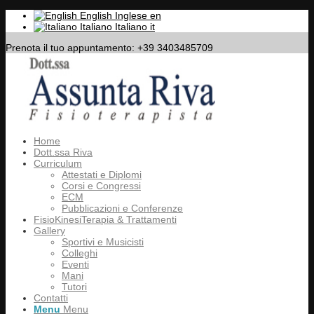
English
Inglese
en
Italiano
Italiano
it
Prenota il tuo appuntamento: +39 3403485709
Home
Dott.ssa Riva
Curriculum
Attestati e Diplomi
Corsi e Congressi
ECM
Pubblicazioni e Conferenze
FisioKinesiTerapia & Trattamenti
Gallery
Sportivi e Musicisti
Colleghi
Eventi
Mani
Tutori
Contatti
Menu
Menu