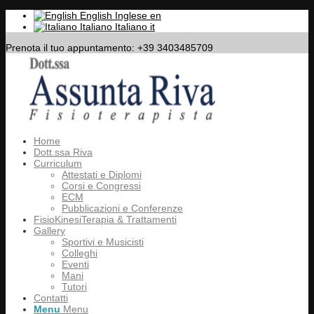
English
Inglese
en
Italiano
Italiano
it
Prenota il tuo appuntamento: +39 3403485709
Home
Dott.ssa Riva
Curriculum
Attestati e Diplomi
Corsi e Congressi
ECM
Pubblicazioni e Conferenze
FisioKinesiTerapia & Trattamenti
Gallery
Sportivi e Musicisti
Colleghi
Eventi
Mani
Tutori
Contatti
Menu
Menu