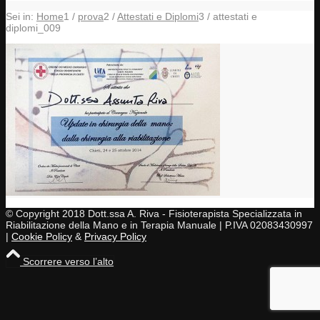
Sei in:
Home
1
/
prova
2
/
Attestati e Diplomi
3
/
attestati e
diplomi_009
© Copyright 2018 Dott.ssa A. Riva - Fisioterapista Specializzata in
Riabilitazione della Mano e in Terapia Manuale | P.IVA 02083430997
|
Cookie Policy
&
Privacy Policy
Scorrere verso l’alto