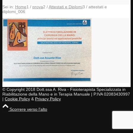
Sei in:
Home
1
/
prova
2
/
Attestati e Diplomi
3
/
attestati e
diplomi_006
© Copyright 2018 Dott.ssa A. Riva - Fisioterapista Specializzata in
Riabilitazione della Mano e in Terapia Manuale | P.IVA 02083430997
|
Cookie Policy
&
Privacy Policy
Scorrere verso l’alto