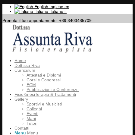
English
Inglese
en
Italiano
Italiano
it
Prenota il tuo appuntamento: +39 3403485709
Home
Dott.ssa Riva
Curriculum
Attestati e Diplomi
Corsi e Congressi
ECM
Pubblicazioni e Conferenze
FisioKinesiTerapia & Trattamenti
Gallery
Sportivi e Musicisti
Colleghi
Eventi
Mani
Tutori
Contatti
Menu
Menu